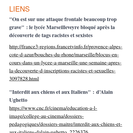
LIENS
"On est sur une attaque frontale beaucoup trop
grave" : le lycée Marseilleveyre bloqué après la
découverte de tags racistes et sexistes
http://france3-regions.francetvinfo.fr/provence-alpes-
cote-d-azur/bouches-du-rhone/marseille/blocus-en-
cours-dans-un-lycee-a-marseille-une-semaine-apres-
la-decouverte-d-inscriptions-racistes-et-sexuelles-
3097828.html
"Interdit aux chiens et aux Italiens" : d’Alain
Ughetto
https://www.cnc.fr/cinema/education-a-l-
image/college-au-cinema/dossiers-
pedagogiques/dossiers-maitre/interdit-aux-chiens-et-
aux-italiens-dalain-ughetto_2226376