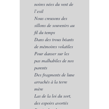
noires nées du vent de
l’exil
Nous creusons des
sillons de souvenirs au
fil du temps
Dans des trous béants
de mémoires volatiles
Pour danser sur les
pas malhabiles de nos
parents
Des fragments de lune
arrachés à la terre
mère
Las de la loi du sort,
des espoirs avortés