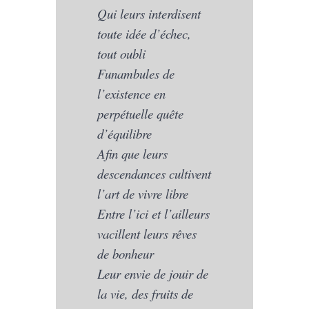
Qui leurs interdisent
toute idée d’échec,
tout oubli
Funambules de
l’existence en
perpétuelle quête
d’équilibre
Afin que leurs
descendances cultivent
l’art de vivre libre
Entre l’ici et l’ailleurs
vacillent leurs rêves
de bonheur
Leur envie de jouir de
la vie, des fruits de