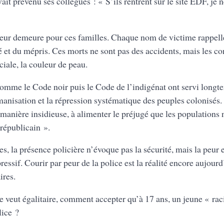
vait prévenu ses collègues : « S’ils rentrent sur le site EDF, je 
uleur demeure pour ces familles. Chaque nom de victime rappell
té et du mépris. Ces morts ne sont pas des accidents, mais les
ciale, la couleur de peau.
 comme le Code noir puis le Code de l’indigénat ont servi longt
anisation et la répression systématique des peuples colonisés. 
 manière insidieuse, à alimenter le préjugé que les populations
républicain ».
s, la présence policière n’évoque pas la sécurité, mais la peur e
ressif. Courir par peur de la police est la réalité encore aujo
ires.
 veut égalitaire, comment accepter qu’à 17 ans, un jeune « raci
lice ?