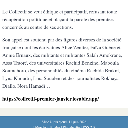
Le Collectif se veut éthique et participatif, refusant toute
récupération politique et plaçant la parole des premiers
concernés au centre de ses actions.
Son appel est soutenu par des figures diverses de la société
française dont les écrivaines Alice Zeniter, Faïza Guène et
Annie Ernaux, des militants et militantes Salah Amokrane,
Assa Traoré, des universitaires Rachid Benzine, Maboula
Soumahoro, des personnalités du cinéma Rachida Brakni,
Lyna Khoudri, Lina Soualem et des journalistes Rokhaya
Diallo, Nora Hamadi…
https://collectif-premier-janvier.lovable.app/
Mise à jour :jeudi 11 juin 2026
|
Mentions légales
|
Plan du site
|
RSS 2.0