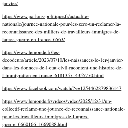
janvier/
https://www.parlons-politique.fr/actualite-
nationale/journee-nationale-pour-les-zero-un-reclamer-la-
reconnaissance-des-milliers-de-travailleurs-immigres-de-
lapres-guerre-en-france_6563/
https://www.lemonde.fr/les-
decodeurs/article/2023/07/10/les-naissances-le-1er-janvier-
dans-les-donnees-de-l-etat-civil-racontent-une-histoire-de-
l-immigration-en-france_6181357_4355770.html
https://www.facebook.com/watch/?v=1254462879836147
https://www.lemonde.fr/videos/video/2025/12/31/un-
collectif-reclame-une-journee-de-reconnaissance-nationale-
pour-les-travailleurs-immigres-de-l-apres-
guerre_6660166_1669088.html