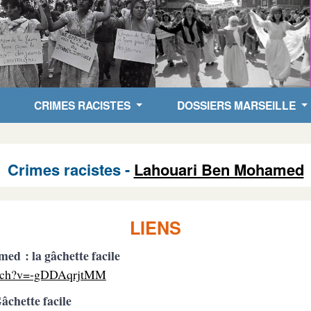
CRIMES RACISTES
DOSSIERS MARSEILLE
Crimes racistes -
Lahouari Ben Mohamed
LIENS
d : la gâchette facile
atch?v=-gDDAqrjtMM
chette facile