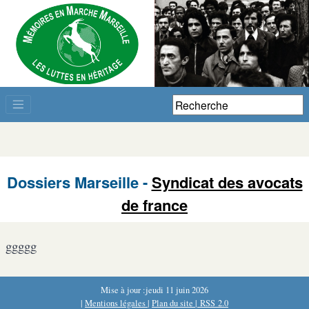
Dossiers Marseille -
Syndicat des avocats
de france
ggggg
Mise à jour :jeudi 11 juin 2026
|
Mentions légales
|
Plan du site
|
RSS 2.0